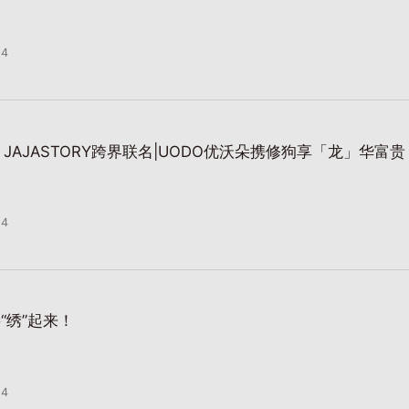
24
 X JAJASTORY跨界联名|UODO优沃朵携修狗享「龙」华富贵
24
“绣”起来！
24